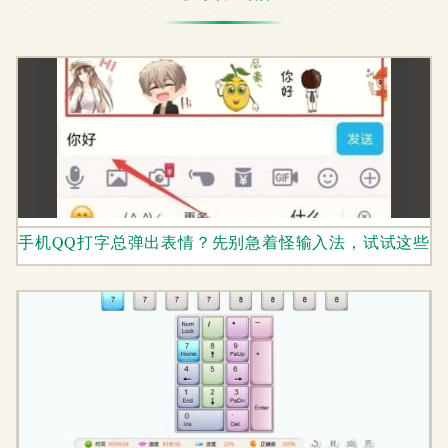
手机QQ打字总弹出表情？先别急着怪输入法，试试这些解