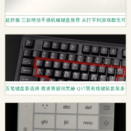
超舒服 三款绝佳手感机械键盘推荐 从打字到游戏都无可
五笔键盘新选择 鹿凌青骏珀梵赫 Q17黑有线键鼠套装多