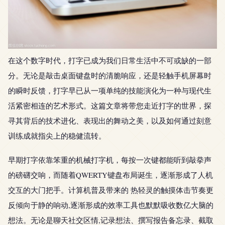
在这个数字时代，打字已成为我们日常生活中不可或缺的一部
分。无论是敲击桌面键盘时的清脆响应，还是轻触手机屏幕时
的瞬时反馈，打字早已从一项单纯的技能演化为一种与现代生
活紧密相连的艺术形式。这篇文章将带您走近打字的世界，探
寻其背后的技术进化、表现出的舞动之美，以及如何通过刻意
训练成就指尖上的稳健流转。
早期打字依靠笨重的机械打字机，每按一次键都能听到敲拲声
的磅礴交响，而随着QWERTY键盘布局诞生，逐渐形成了人机
交互的大门把手。计算机普及带来的 热轻灵的触摸体击节奏更
反倾向于静的响动,逐渐形成的效率工具也默默吸收数亿大脑的
想法。无论是聊天社交区情,记录想法、撰写报告备忘录、截取