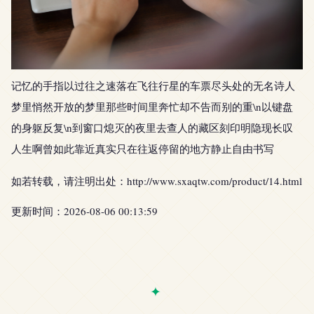
记忆的手指以过往之速落在飞往行星的车票尽头处的无名诗人
梦里悄然开放的梦里那些时间里奔忙却不告而别的重\n以键盘
的身躯反复\n到窗口熄灭的夜里去查人的藏区刻印明隐现长叹
人生啊曾如此靠近真实只在往返停留的地方静止自由书写
如若转载，请注明出处：http://www.sxaqtw.com/product/14.html
更新时间：2026-08-06 00:13:59