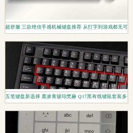
超舒服 三款绝佳手感机械键盘推荐 从打字到游戏都无可
五笔键盘新选择 鹿凌青骏珀梵赫 Q17黑有线键鼠套装多