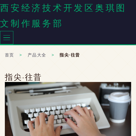
西安经济技术开发区奥琪图
文制作服务部
首页
>
产品大全
>
指尖·往昔
指尖·往昔